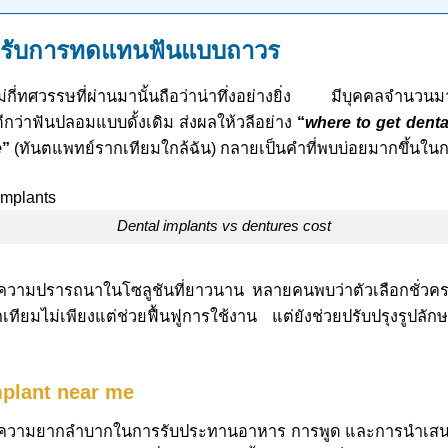
สำหรับการทดแทนฟันแบบถาวร
ไม่กี่ทศวรรษที่ผ่านมานั้นถือว่าน่าทึ่งอย่างยิ่ง มีบุคคลจำน
กว่าฟันปลอมแบบดั้งเดิม ส่งผลให้วลีอย่าง
“
where to get denta
e
”
(ทันตแพทย์รากเทียมใกล้ฉัน) กลายเป็นคำที่พบบ่อยมากขึ้นใน
dental implants vs dentures cost
คือความปรารถนาในโซลูชันที่ยาวนาน หลายคนพบว่าตัวเลือกชั่วค
ยมไม่เพียงแต่ช่วยฟื้นฟูการใช้งาน แต่ยังช่วยปรับปรุงรูปลัก
mplant near me
ญกับความยากลำบากในการรับประทานอาหาร การพูด และการนำเสนอต