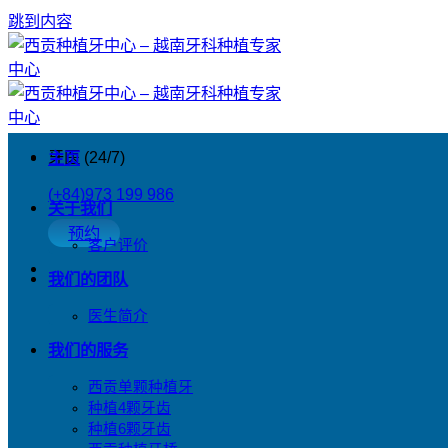
跳到内容
牙医 (24/7)
主页
(+84)973 199 986
关于我们
预约
客户评价
我们的团队
医生简介
我们的服务
西贡单颗种植牙
种植4颗牙齿
种植6颗牙齿