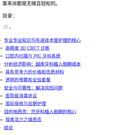
客来说都是无缝且轻松的。
目录：
专业专业知识与先进技术是护理的核心
高精度 3D CBCT 诊断
口腔内扫描与 PIC 牙科系统
分析经济影响：越南牙科植入假期成本
具有竞争力的价格和优质材料
透明的预算和全包套餐
安全与可靠性：解决风险问题
医院级消毒协议
国际保修与后期护理
目的地西贡：您牙科植入假期的核心
探索活力之城西贡
结论