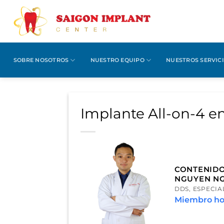
Saltar
al
contenido
SOBRE NOSOTROS
NUESTRO EQUIPO
NUESTROS SERVIC
Implante All-on-4 e
CONTENIDO
NGUYEN N
DDS, ESPECIA
Miembro ho