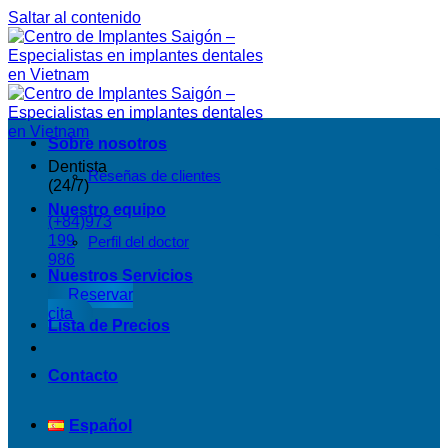
Saltar al contenido
Sobre nosotros
Dentista
Reseñas de clientes
(24/7)
Nuestro equipo
(+84)973
199
Perfil del doctor
986
Nuestros Servicios
Reservar
cita
Lista de Precios
Contacto
Español