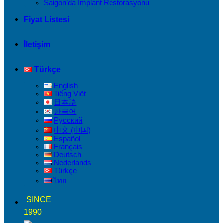
Saigon’da İmplant Restorasyonu
Fiyat Listesi
İletişim
Türkçe
English
Tiếng Việt
日本語
한국어
Русский
中文 (中国)
Español
Français
Deutsch
Nederlands
Türkçe
ไทย
SINCE
1990