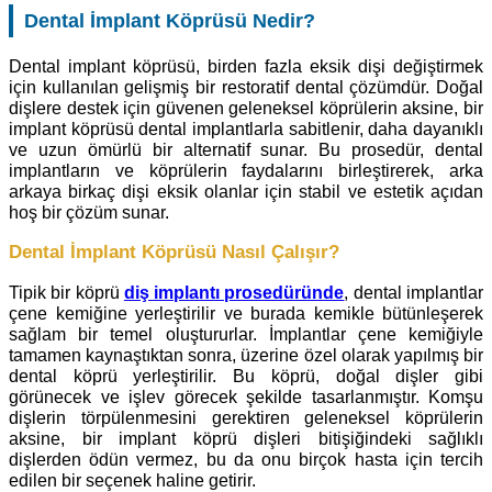
Dental İmplant Köprüsü Nedir?
Dental implant köprüsü, birden fazla eksik dişi değiştirmek
için kullanılan gelişmiş bir restoratif dental çözümdür. Doğal
dişlere destek için güvenen geleneksel köprülerin aksine, bir
implant köprüsü dental implantlarla sabitlenir, daha dayanıklı
ve uzun ömürlü bir alternatif sunar. Bu prosedür, dental
implantların ve köprülerin faydalarını birleştirerek, arka
arkaya birkaç dişi eksik olanlar için stabil ve estetik açıdan
hoş bir çözüm sunar.
Dental İmplant Köprüsü Nasıl Çalışır?
Tipik bir köprü
diş implantı prosedüründe
, dental implantlar
çene kemiğine yerleştirilir ve burada kemikle bütünleşerek
sağlam bir temel oluştururlar. İmplantlar çene kemiğiyle
tamamen kaynaştıktan sonra, üzerine özel olarak yapılmış bir
dental köprü yerleştirilir. Bu köprü, doğal dişler gibi
görünecek ve işlev görecek şekilde tasarlanmıştır. Komşu
dişlerin törpülenmesini gerektiren geleneksel köprülerin
aksine, bir implant köprü dişleri bitişiğindeki sağlıklı
dişlerden ödün vermez, bu da onu birçok hasta için tercih
edilen bir seçenek haline getirir.