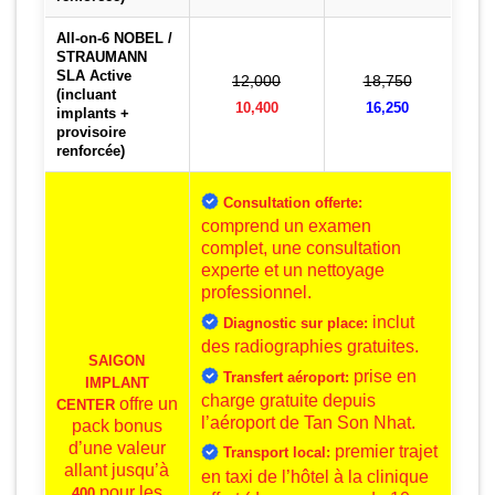
All-on-6 NOBEL /
STRAUMANN
SLA Active
12,000
18,750
(incluant
10,400
16,250
implants +
provisoire
renforcée)
Consultation offerte:
comprend un examen
complet, une consultation
experte et un nettoyage
professionnel.
inclut
Diagnostic sur place:
des radiographies gratuites.
SAIGON
prise en
Transfert aéroport:
IMPLANT
charge gratuite depuis
offre un
CENTER
l’aéroport de Tan Son Nhat.
pack bonus
d’une valeur
premier trajet
Transport local:
allant jusqu’à
en taxi de l’hôtel à la clinique
pour les
400