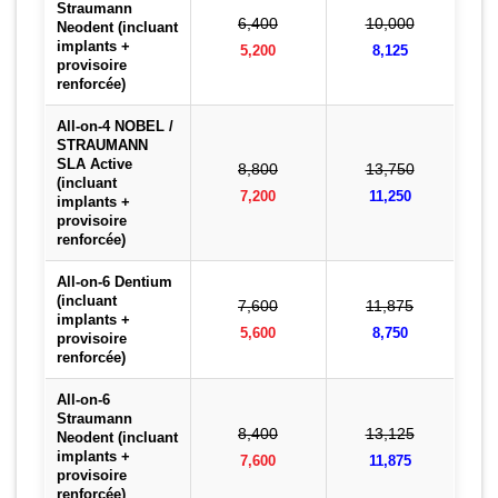
Straumann
6,400
10,000
Neodent (incluant
implants +
5,200
8,125
provisoire
renforcée)
All-on-4 NOBEL /
STRAUMANN
SLA Active
8,800
13,750
(incluant
7,200
11,250
implants +
provisoire
renforcée)
All-on-6 Dentium
(incluant
7,600
11,875
implants +
5,600
8,750
provisoire
renforcée)
All-on-6
Straumann
8,400
13,125
Neodent (incluant
implants +
7,600
11,875
provisoire
renforcée)