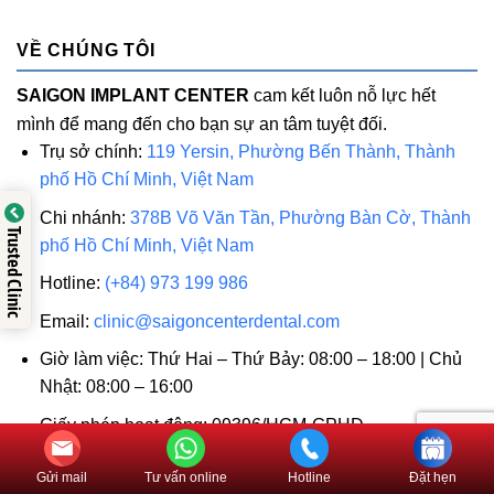
VỀ CHÚNG TÔI
SAIGON IMPLANT CENTER
cam kết luôn nỗ lực hết
mình để mang đến cho bạn sự an tâm tuyệt đối.
Trụ sở chính:
119 Yersin, Phường Bến Thành, Thành
phố Hồ Chí Minh, Việt Nam
Chi nhánh:
378B Võ Văn Tần, Phường Bàn Cờ, Thành
Trusted Clinic
phố Hồ Chí Minh, Việt Nam
Hotline:
(+84) 973 199 986
Email:
clinic@saigoncenterdental.com
Giờ làm việc: Thứ Hai – Thứ Bảy: 08:00 – 18:00 | Chủ
Nhật: 08:00 – 16:00
Giấy phép hoạt động: 09396/HCM-GPHĐ
Phạm vi hoạt động: Phòng khám chuyên khoa Răng
Gửi mail
Tư vấn online
Hotline
Đặt hẹn
Hàm Mặt