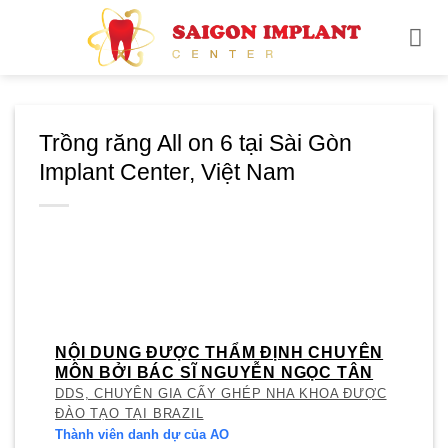
Skip
to
content
Trồng răng All on 6 tại Sài Gòn
Implant Center, Việt Nam
NỘI DUNG ĐƯỢC THẨM ĐỊNH CHUYÊN
MÔN BỞI BÁC SĨ NGUYỄN NGỌC TÂN
DDS, CHUYÊN GIA CẤY GHÉP NHA KHOA ĐƯỢC
ĐÀO TẠO TẠI BRAZIL
Thành viên danh dự của AO