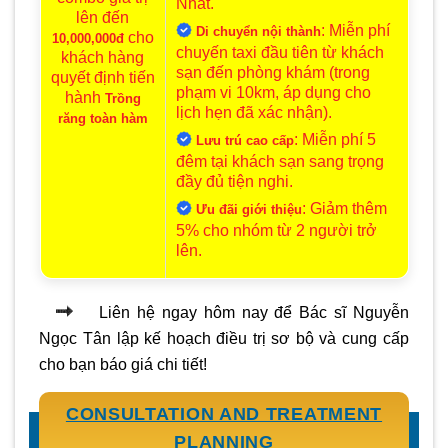
Nhất.
lên đến
: Miễn phí
Di chuyển nội thành
cho
10,000,000đ
chuyến taxi đầu tiên từ khách
khách hàng
sạn đến phòng khám (trong
quyết định tiến
phạm vi 10km, áp dụng cho
hành
Trồng
lịch hẹn đã xác nhận).
răng toàn hàm
: Miễn phí 5
Lưu trú cao cấp
đêm tại khách sạn sang trọng
đầy đủ tiện nghi.
: Giảm thêm
Ưu đãi giới thiệu
5% cho nhóm từ 2 người trở
lên.
Liên hệ ngay hôm nay để Bác sĩ Nguyễn
Ngọc Tân lập kế hoạch điều trị sơ bộ và cung cấp
cho bạn báo giá chi tiết!
CONSULTATION AND TREATMENT
PLANNING