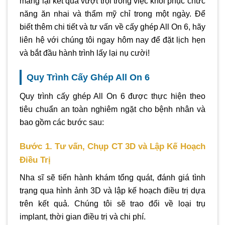
mang lại kết quả vượt trội trong việc khôi phục chức
năng ăn nhai và thẩm mỹ chỉ trong một ngày. Để
biết thêm chi tiết và tư vấn về cấy ghép All On 6, hãy
liên hệ với chúng tôi ngay hôm nay để đặt lịch hẹn
và bắt đầu hành trình lấy lại nụ cười!
Quy Trình Cấy Ghép All On 6
Quy trình cấy ghép All On 6 được thực hiện theo
tiêu chuẩn an toàn nghiêm ngặt cho bệnh nhân và
bao gồm các bước sau:
Bước 1. Tư vấn, Chụp CT 3D và Lập Kế Hoạch
Điều Trị
Nha sĩ sẽ tiến hành khám tổng quát, đánh giá tình
trạng qua hình ảnh 3D và lập kế hoạch điều trị dựa
trên kết quả. Chúng tôi sẽ trao đổi về loại trụ
implant, thời gian điều trị và chi phí.