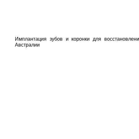
Имплантация зубов и коронки для восстановления передних зубов мисс Кэрол Сент-Виктор из
Австралии