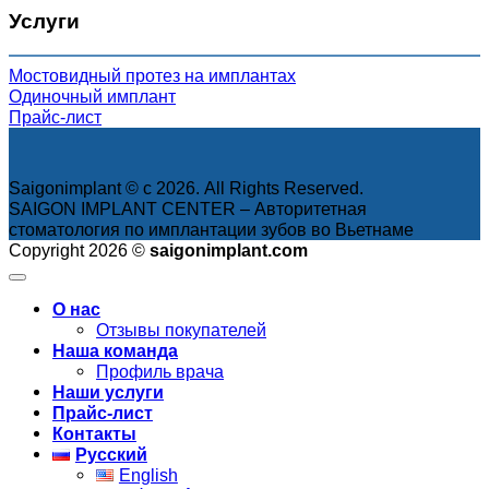
Услуги
Мостовидный протез на имплантах
Одиночный имплант
Прайс-лист
Saigonimplant © с 2026. All Rights Reserved.
SAIGON IMPLANT CENTER – Авторитетная
стоматология по имплантации зубов во Вьетнаме
Copyright 2026 ©
saigonimplant.com
О нас
Отзывы покупателей
Наша команда
Профиль врача
Наши услуги
Прайс-лист
Контакты
Русский
English