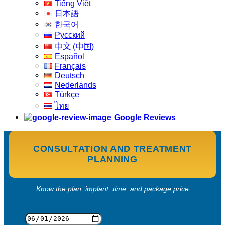
Tiếng Việt
日本語
한국어
Русский
中文 (中国)
Español
Français
Deutsch
Nederlands
Türkçe
ไทย
Google Reviews
CONSULTATION AND TREATMENT
PLANNING
Know the plan, implant, time, and package price