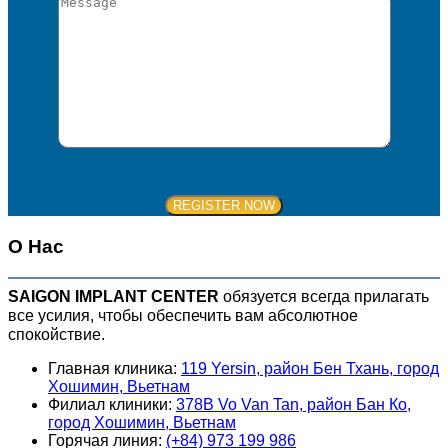
О Нас
SAIGON IMPLANT CENTER
обязуется всегда прилагать
все усилия, чтобы обеспечить вам абсолютное
спокойствие.
Главная клиника:
119 Yersin, район Бен Тхань, город
Хошимин, Вьетнам
Филиал клиники:
378B Vo Van Tan, район Бан Ко,
город Хошимин, Вьетнам
Горячая линия:
(+84) 973 199 986