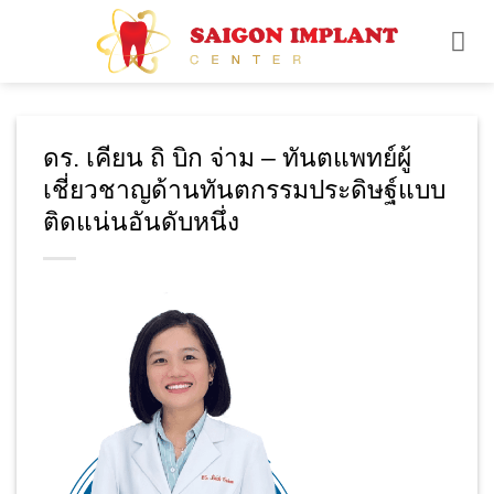
ข้าม
ไป
ยัง
เนื้อหา
ดร. เคียน ถิ บิก จ่าม – ทันตแพทย์ผู้
เชี่ยวชาญด้านทันตกรรมประดิษฐ์แบบ
ติดแน่นอันดับหนึ่ง