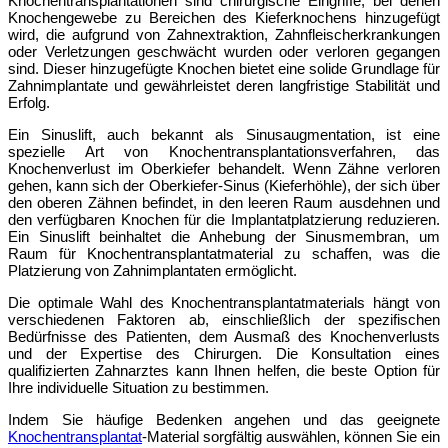
Knochentransplantationen sind chirurgische Eingriffe, bei denen
Knochengewebe zu Bereichen des Kieferknochens hinzugefügt
wird, die aufgrund von Zahnextraktion, Zahnfleischerkrankungen
oder Verletzungen geschwächt wurden oder verloren gegangen
sind. Dieser hinzugefügte Knochen bietet eine solide Grundlage für
Zahnimplantate und gewährleistet deren langfristige Stabilität und
Erfolg.
Ein Sinuslift, auch bekannt als Sinusaugmentation, ist eine
spezielle Art von Knochentransplantationsverfahren, das
Knochenverlust im Oberkiefer behandelt. Wenn Zähne verloren
gehen, kann sich der Oberkiefer-Sinus (Kieferhöhle), der sich über
den oberen Zähnen befindet, in den leeren Raum ausdehnen und
den verfügbaren Knochen für die Implantatplatzierung reduzieren.
Ein Sinuslift beinhaltet die Anhebung der Sinusmembran, um
Raum für Knochentransplantatmaterial zu schaffen, was die
Platzierung von Zahnimplantaten ermöglicht.
Die optimale Wahl des Knochentransplantatmaterials hängt von
verschiedenen Faktoren ab, einschließlich der spezifischen
Bedürfnisse des Patienten, dem Ausmaß des Knochenverlusts
und der Expertise des Chirurgen. Die Konsultation eines
qualifizierten Zahnarztes kann Ihnen helfen, die beste Option für
Ihre individuelle Situation zu bestimmen.
Indem Sie häufige Bedenken angehen und das geeignete
Knochentransplantat
-Material sorgfältig auswählen, können Sie ein