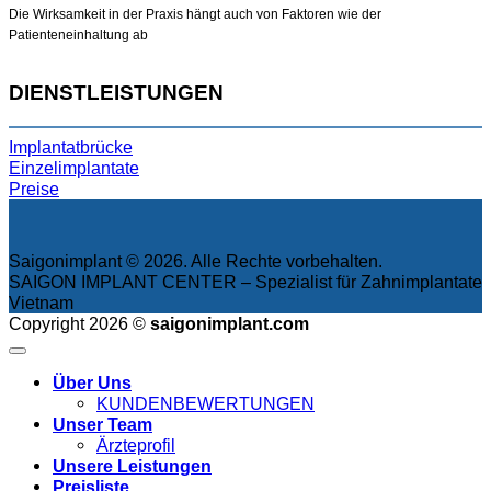
Die Wirksamkeit in der Praxis hängt auch von Faktoren wie der
Patienteneinhaltung ab
DIENSTLEISTUNGEN
Implantatbrücke
Einzelimplantate
Preise
Saigonimplant © 2026. Alle Rechte vorbehalten.
SAIGON IMPLANT CENTER – Spezialist für Zahnimplantate
Vietnam
Copyright 2026 ©
saigonimplant.com
Über Uns
KUNDENBEWERTUNGEN
Unser Team
Ärzteprofil
Unsere Leistungen
Preisliste