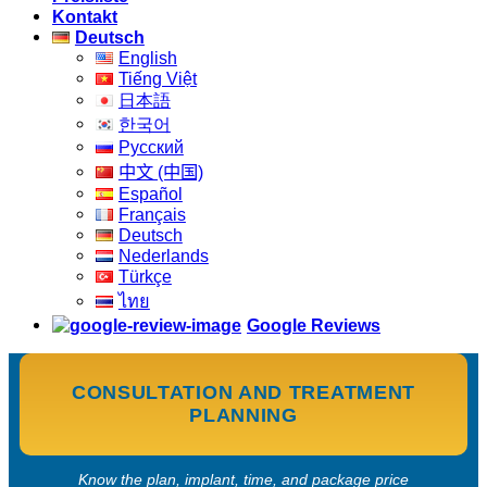
Kontakt
Deutsch
English
Tiếng Việt
日本語
한국어
Русский
中文 (中国)
Español
Français
Deutsch
Nederlands
Türkçe
ไทย
Google Reviews
CONSULTATION AND TREATMENT
PLANNING
Know the plan, implant, time, and package price