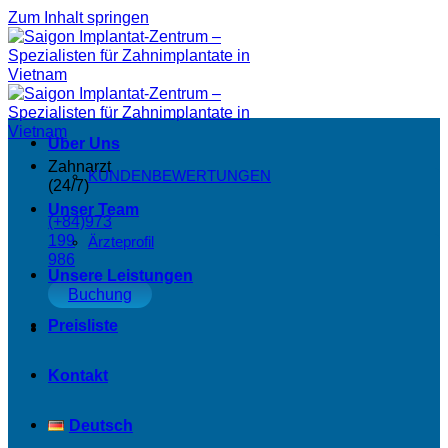
Zum Inhalt springen
Über Uns
Zahnarzt
KUNDENBEWERTUNGEN
(24/7)
Unser Team
(+84)973
199
Ärzteprofil
986
Unsere Leistungen
Buchung
Preisliste
Kontakt
Deutsch