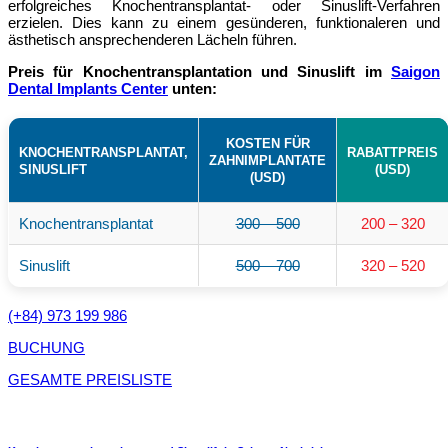
erfolgreiches Knochentransplantat- oder Sinuslift-Verfahren
erzielen. Dies kann zu einem gesünderen, funktionaleren und
ästhetisch ansprechenderen Lächeln führen.
Preis für Knochentransplantation und Sinuslift im
Saigon
Dental Implants Center
unten:
KOSTEN FÜR
KNOCHENTRANSPLANTAT,
RABATTPREIS
ZAHNIMPLANTATE
SINUSLIFT
(USD)
(USD)
Knochentransplantat
300 – 500
200 – 320
Sinuslift
500 – 700
320 – 520
(+84) 973 199 986
BUCHUNG
GESAMTE PREISLISTE