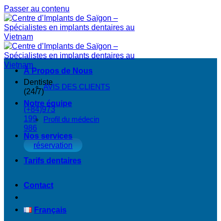
Passer au contenu
À Propos de Nous
Dentiste
AVIS DES CLIENTS
(24/7)
Notre équipe
(+84)973
199
Profil du médecin
986
Nos services
réservation
Tarifs dentaires
Contact
Français