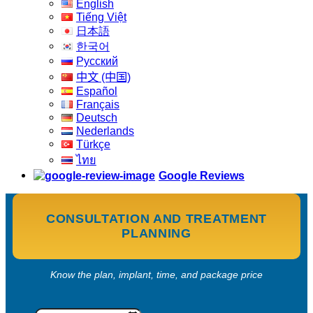
English
Tiếng Việt
日本語
한국어
Русский
中文 (中国)
Español
Français
Deutsch
Nederlands
Türkçe
ไทย
Google Reviews
CONSULTATION AND TREATMENT
PLANNING
Know the plan, implant, time, and package price