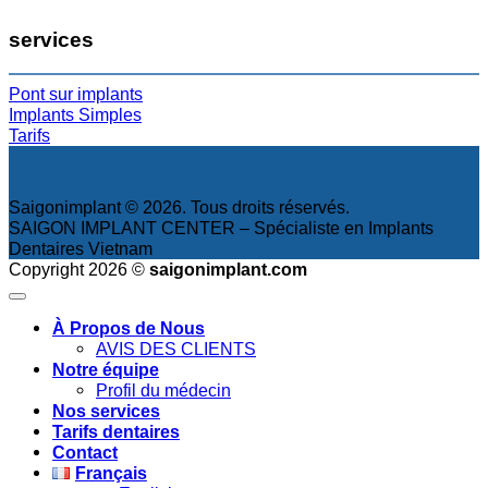
services
Pont sur implants
Implants Simples
Tarifs
Saigonimplant © 2026. Tous droits réservés.
SAIGON IMPLANT CENTER – Spécialiste en Implants
Dentaires Vietnam
Copyright 2026 ©
saigonimplant.com
À Propos de Nous
AVIS DES CLIENTS
Notre équipe
Profil du médecin
Nos services
Tarifs dentaires
Contact
Français