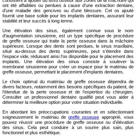
consistent à ajouter du tissu osseux aux zones de la mâchoire qui
ont été affaiblies ou perdues à cause d’une extraction dentaire,
d’une maladie des gencives ou d’une blessure. Cet os ajouté
fournit une base solide pour les implants dentaires, assurant leur
stabilité et leur succès à long terme.
Une élévation des sinus, également connue sous le nom
d’augmentation sinusienne, est un type spécifique de procédure
de greffe osseuse qui traite la perte osseuse dans la mâchoire
supérieure. Lorsque des dents sont perdues, le sinus maxillaire,
situé au-dessus des dents supérieures, peut s’étendre dans
l’espace vide, réduisant ainsi l’os disponible pour le placement des
implants. Une élévation des sinus consiste à soulever la
membrane sinusienne pour créer un espace pour le matériau de
greffe osseuse, permettant le placement d’implants dentaires.
Le choix optimal du matériau de greffe osseuse dépendra de
divers facteurs, notamment des besoins spécifiques du patient, de
l’étendue de la perte osseuse et de l’expertise du chirurgien.
Consulter un professionnel dentaire qualifié peut vous aider à
déterminer la meilleure option pour votre situation individuelle.
En abordant les préoccupations courantes et en sélectionnant
soigneusement le matériau de
greffe osseuse
approprié, vous
pouvez réussir une procédure de greffe osseuse ou d’élévation
des sinus. Cela peut conduire à un sourire plus sain, plus
fonctionnel et plus esthétique.