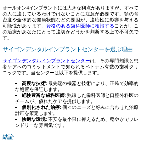
オールオン4インプラントには大きな利点がありますが、すべて
の人に適しているわけではないことに注意が必要です。顎の骨
密度や全体的な健康状態などの要因が、適応性に影響を与える
可能性があります。
資格のある歯科医師に相談する
ことが、こ
の治療があなたにとって適切かどうかを判断する上で不可欠で
す。
サイゴンデンタルインプラントセンターを選ぶ理由
サイゴンデンタルインプラントセンター
は、その専門知識と患
者ケアへのコミットメントで知られるベトナム有数の歯科クリ
ニックです。当センターは以下を提供します。
高度な技術
: 最先端の機器と技術により、正確で効率的
な処置を保証します。
経験豊富な歯科医師
: 熟練した歯科医師と口腔外科医の
チームが、優れたケアを提供します。
個別化された治療
: 個々のニーズと好みに合わせた治療
計画を策定します。
快適な環境
: 不安を最小限に抑えるため、穏やかでフレ
ンドリーな雰囲気です。
結論