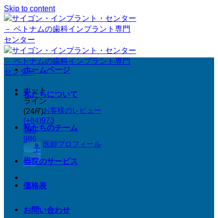
Skip to content
ホームページ
ホット
私たちについて
ライン
(24/7)
お客様のレビュー
(+84)973
私たちのチーム
199
986
医師プロフィール
予
約
当院のサービス
価格表
お問い合わせ