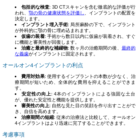
包括的な検査
: 3D CTスキャンを含む徹底的な評価が行
われ、
顎の骨の健康状態を評価し
、インプラントの配置を
決定します。
インプラント埋入手術
: 局所麻酔の下で、インプラント
が外科的に顎の骨に埋め込まれます。
仮歯の装着
: 手術から数日以内に仮歯が装着され、すぐ
に機能と審美性が回復します。
治癒と最終的な補綴物
: 数ヶ月の治癒期間の後、
最終的
な義歯
がインプラントに固定されます。
オールオン4インプラントの利点
費用対効果
: 使用するインプラントの本数が少なく、治
療期間が短いため、全体的な費用を抑えることができま
す。
安定性の向上
: 4本のインプラントによる強固な土台
が、優れた安定性と機能を提供します。
審美性の向上
: 自然な見た目の笑顔を作り出すことがで
き、自信を高めます。
治療期間の短縮
: 従来の治療法と比較して、オールオン
4インプラントはより迅速に完了することができます。
考慮事項