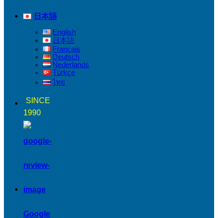
日本語
English
日本語
Français
Deutsch
Nederlands
Türkçe
ไทย
SINCE
1990
Google