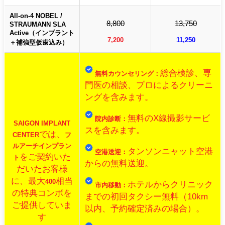
All-on-4 NOBEL /
8,800
13,750
STRAUMANN SLA
Active（インプラント
7,200
11,250
＋補強型仮歯込み）
総合検診、専
無料カウンセリング：
門医の相談、プロによるクリーニ
ングを含みます。
無料のX線撮影サービ
院内診断：
SAIGON IMPLANT
スを含みます。
では、
CENTER
フ
ルアーチインプラン
タンソンニャット空港
空港送迎：
をご契約いた
ト
からの無料送迎。
だいたお客様
に、最大
相当
400
ホテルからクリニック
市内移動：
の特典コンボを
までの初回タクシー無料（10km
ご提供していま
以内、予約確定済みの場合）。
す