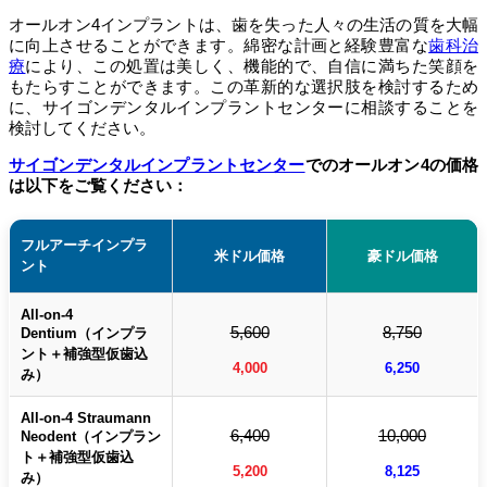
オールオン4インプラントは、歯を失った人々の生活の質を大幅
に向上させることができます。綿密な計画と経験豊富な
歯科治
療
により、この処置は美しく、機能的で、自信に満ちた笑顔を
もたらすことができます。この革新的な選択肢を検討するため
に、サイゴンデンタルインプラントセンターに相談することを
検討してください。
サイゴンデンタルインプラントセンター
でのオールオン4の価格
は以下をご覧ください：
フルアーチインプラ
米ドル価格
豪ドル価格
ント
All-on-4
5,600
8,750
Dentium（インプラ
ント＋補強型仮歯込
4,000
6,250
み）
All-on-4 Straumann
6,400
10,000
Neodent（インプラン
ト＋補強型仮歯込
5,200
8,125
み）