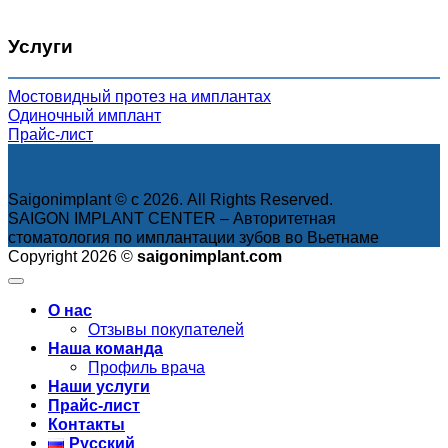
Услуги
Мостовидный протез на имплантах
Одиночный имплант
Прайс-лист
Saigonimplant © с 2026. All Rights Reserved.
SAIGON IMPLANT CENTER – Авторитетная
стоматология по имплантации зубов во Вьетнаме
Copyright 2026 ©
saigonimplant.com
О нас
Отзывы покупателей
Наша команда
Профиль врача
Наши услуги
Прайс-лист
Контакты
Русский