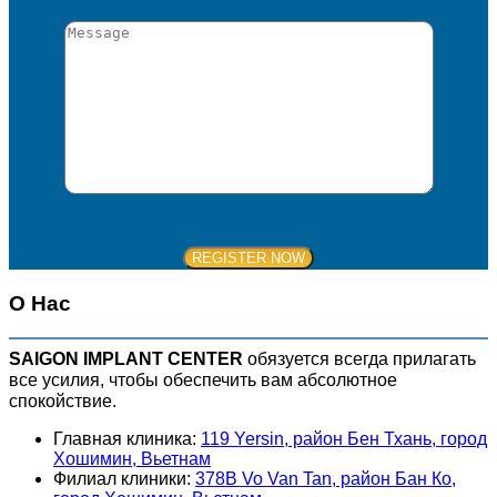
О Нас
SAIGON IMPLANT CENTER
обязуется всегда прилагать
все усилия, чтобы обеспечить вам абсолютное
спокойствие.
Главная клиника:
119 Yersin, район Бен Тхань, город
Хошимин, Вьетнам
Филиал клиники:
378B Vo Van Tan, район Бан Ко,