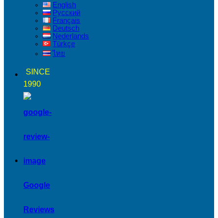
English
Русский
Français
Deutsch
Nederlands
Türkçe
ไทย
SINCE
1990
Google
Reviews